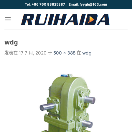
跳
Tel: +86 760 88825887，Email: fyygb@163.com
到
内
容
wdg
发表在
17 7 月, 2020
于
500 × 388
在
wdg