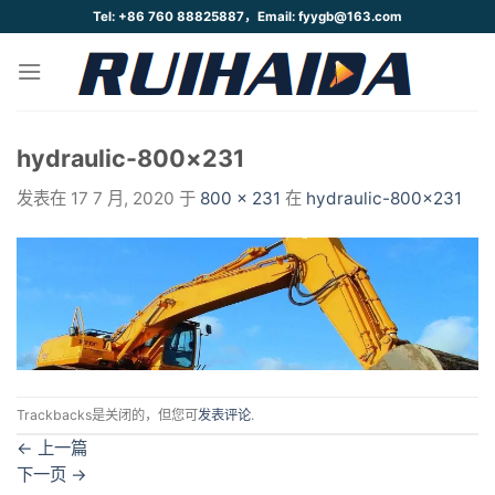
跳
Tel: +86 760 88825887，Email: fyygb@163.com
到
内
容
hydraulic-800×231
发表在
17 7 月, 2020
于
800 × 231
在
hydraulic-800×231
Trackbacks是关闭的，但您可
发表评论
.
←
上一篇
下一页
→