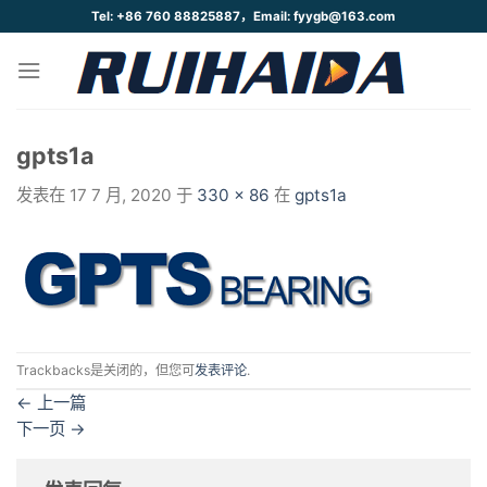
跳
Tel: +86 760 88825887，Email: fyygb@163.com
到
内
容
gpts1a
发表在
17 7 月, 2020
于
330 × 86
在
gpts1a
Trackbacks是关闭的，但您可
发表评论
.
←
上一篇
下一页
→